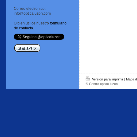
Correo electrónico:
info@opticaluzon.com
O bien utilice nuestro
formulario
de contacto
.
Versión para imprimir
|
Mapa de
© Centro optico luzon