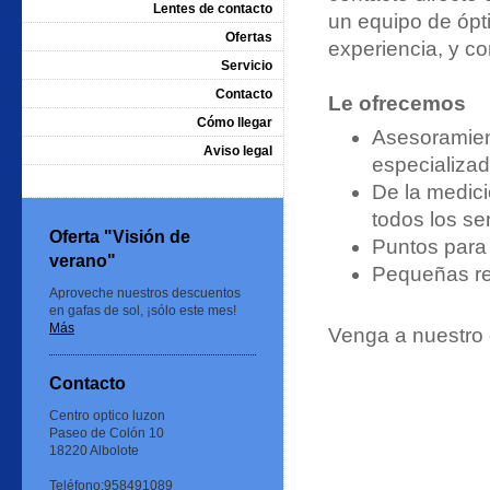
Lentes de contacto
un equipo de ópti
Ofertas
experiencia, y co
Servicio
Contacto
Le ofrecemos
Cómo llegar
Asesoramien
Aviso legal
especializa
De la medici
todos los se
Oferta "Visión de
Puntos para 
verano"
Pequeñas re
Aproveche nuestros descuentos
en gafas de sol, ¡sólo este mes!
Más
Venga a nuestro 
Contacto
Centro optico luzon
Paseo de Colón 10
18220 Albolote
Teléfono:958491089