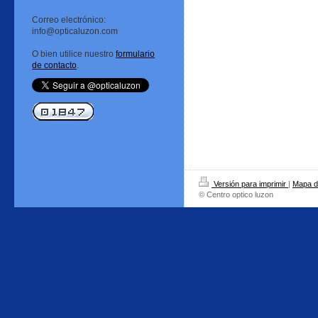
Correo electrónico:
info@opticaluzon.com
O bien utilice nuestro
formulario
de contacto
.
Versión para imprimir
|
Mapa de
© Centro optico luzon